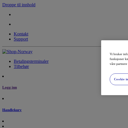
Droppe til innhold
Kontakt
Support
Vi bruker info
funksjoner kn
Betalingsterminaler
våre partnere
Tilbehør
Cookie in
Logg inn
Handlekurv