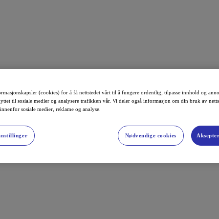
rmasjonskapsler (cookies) for å få nettstedet vårt til å fungere ordentlig, tilpasse innhold og anno
yttet til sosiale medier og analysere trafikken vår. Vi deler også informasjon om din bruk av nett
 innenfor sosiale medier, reklame og analyse.
nstillinger
Nødvendige cookies
Aksepter