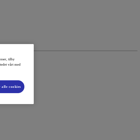
nser, tilby
stedet vårt med
 alle cookies